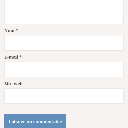
’
a
r
t
Nom
*
i
c
E-mail
*
l
e
Site web