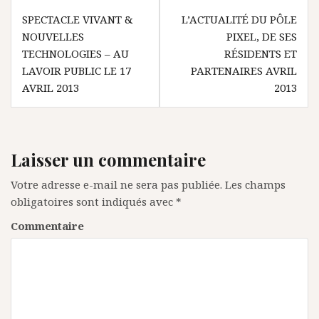
N
SPECTACLE VIVANT &
L’ACTUALITÉ DU PÔLE
NOUVELLES
PIXEL, DE SES
a
TECHNOLOGIES – AU
RÉSIDENTS ET
v
LAVOIR PUBLIC LE 17
PARTENAIRES AVRIL
AVRIL 2013
2013
i
g
a
Laisser un commentaire
t
i
Votre adresse e-mail ne sera pas publiée.
Les champs
obligatoires sont indiqués avec
*
o
Commentaire
n
d
e
l