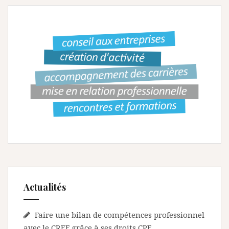
i
g
a
t
i
o
n
d
e
s
a
Actualités
r
t
Faire une bilan de compétences professionnel
avec le CREF grâce à ses droits CPF