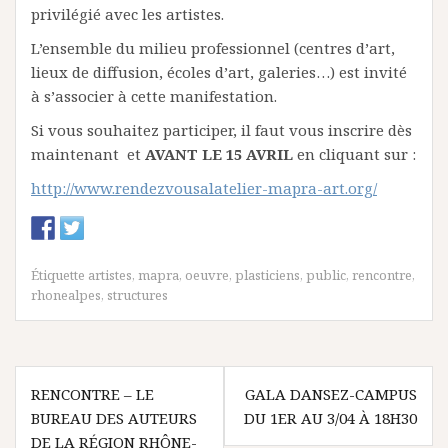
privilégié avec les artistes.
L’ensemble du milieu professionnel (centres d’art,
lieux de diffusion, écoles d’art, galeries…) est invité
à s’associer à cette manifestation.
Si vous souhaitez participer, il faut vous inscrire dès
maintenant et
AVANT LE 15 AVRIL
en cliquant sur :
http://www.rendezvousalatelier-mapra-art.org/
Étiquette
artistes
,
mapra
,
oeuvre
,
plasticiens
,
public
,
rencontre
,
rhonealpes
,
structures
N
RENCONTRE – LE
GALA DANSEZ-CAMPUS
BUREAU DES AUTEURS
DU 1ER AU 3/04 À 18H30
a
DE LA RÉGION RHÔNE-