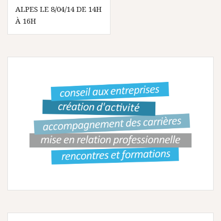
v
ALPES LE 8/04/14 DE 14H
À 16H
i
g
a
t
i
o
n
d
e
l
’
a