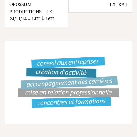
v
OPOSSUM
EXTRA !
PRODUCTIONS – LE
i
24/11/14 – 14H À 16H
g
a
t
i
o
n
d
e
l
’
a
r