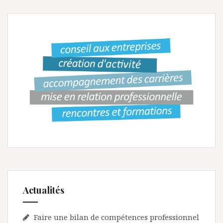
g
a
t
i
o
n
d
e
l
’
a
r
Actualités
t
Faire une bilan de compétences professionnel