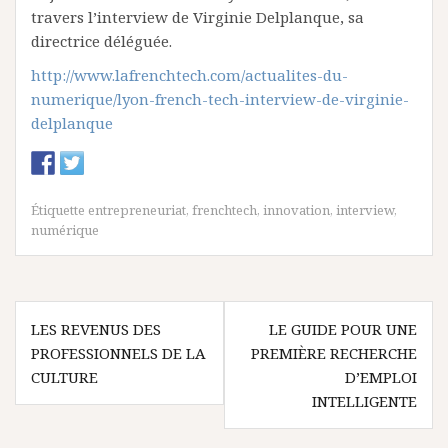
travers l’interview de Virginie Delplanque, sa
directrice déléguée.
http://www.lafrenchtech.com/actualites-du-
numerique/lyon-french-tech-interview-de-virginie-
delplanque
Étiquette
entrepreneuriat
,
frenchtech
,
innovation
,
interview
,
numérique
N
LES REVENUS DES
LE GUIDE POUR UNE
PROFESSIONNELS DE LA
PREMIÈRE RECHERCHE
a
CULTURE
D’EMPLOI
v
INTELLIGENTE
i