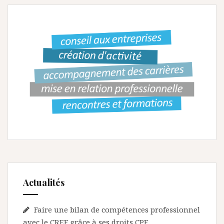
g
a
t
i
o
n
d
e
l
’
a
Actualités
r
t
Faire une bilan de compétences professionnel
avec le CREF grâce à ses droits CPF