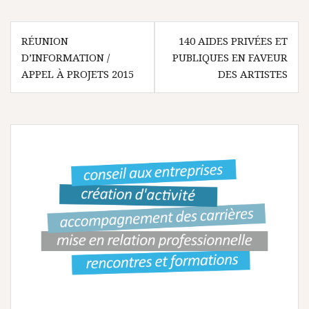
N
RÉUNION
140 AIDES PRIVÉES ET
D’INFORMATION /
PUBLIQUES EN FAVEUR
a
APPEL À PROJETS 2015
DES ARTISTES
v
i
g
a
t
i
o
n
d
e