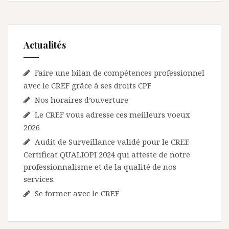
l
’
a
Actualités
r
t
Faire une bilan de compétences professionnel
avec le CREF grâce à ses droits CPF
i
Nos horaires d’ouverture
c
Le CREF vous adresse ces meilleurs voeux
l
2026
e
Audit de Surveillance validé pour le CREF.
Certificat QUALIOPI 2024 qui atteste de notre
professionnalisme et de la qualité de nos
services.
Se former avec le CREF