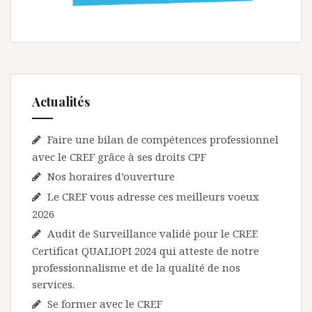
’
a
r
t
i
Actualités
c
l
Faire une bilan de compétences professionnel
avec le CREF grâce à ses droits CPF
e
Nos horaires d’ouverture
Le CREF vous adresse ces meilleurs voeux
2026
Audit de Surveillance validé pour le CREF.
Certificat QUALIOPI 2024 qui atteste de notre
professionnalisme et de la qualité de nos
services.
Se former avec le CREF