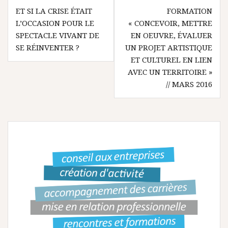
N
ET SI LA CRISE ÉTAIT
FORMATION
L’OCCASION POUR LE
« CONCEVOIR, METTRE
a
SPECTACLE VIVANT DE
EN OEUVRE, ÉVALUER
v
SE RÉINVENTER ?
UN PROJET ARTISTIQUE
ET CULTUREL EN LIEN
i
AVEC UN TERRITOIRE »
g
// MARS 2016
a
t
i
o
n
d
e
l