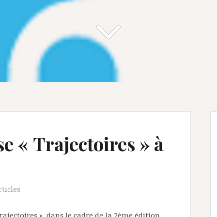
e « Trajectoires » à
ticles
ajectoires », dans le cadre de la 2ème édition