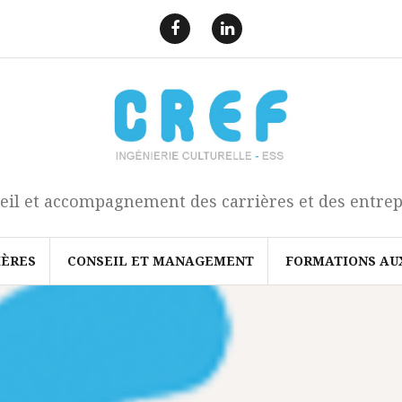
F
L
a
i
e
n
c
k
b
e
o
d
o
I
k
n
eil et accompagnement des carrières et des entrep
IÈRES
CONSEIL ET MANAGEMENT
FORMATIONS AU