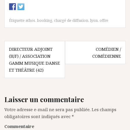
Étiquette
athos
,
booking
,
chargé de diffusion
,
lyon
,
offre
N
DIRECTEUR ADJOINT
COMÉDIEN /
(H/F) / ASSOCIATION
COMÉDIENNE
a
GAMM MUSIQUE DANSE
v
ET THÉÂTRE (42)
i
g
a
Laisser un commentaire
t
Votre adresse e-mail ne sera pas publiée.
Les champs
i
obligatoires sont indiqués avec
*
o
Commentaire