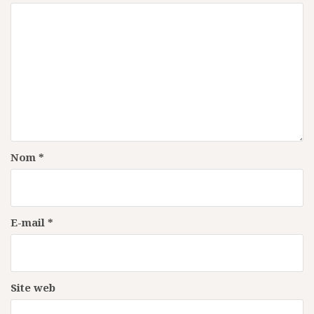
n
d
e
l
’
a
r
Nom
*
t
i
c
E-mail
*
l
e
Site web