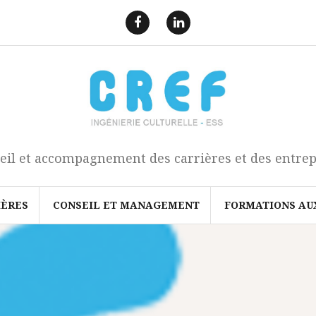
F
L
a
i
e
n
c
k
b
e
o
d
o
I
k
n
eil et accompagnement des carrières et des entrep
IÈRES
CONSEIL ET MANAGEMENT
FORMATIONS AU