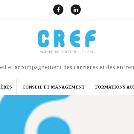
F
L
a
i
e
n
c
k
b
e
o
d
o
I
k
n
eil et accompagnement des carrières et des entrep
IÈRES
CONSEIL ET MANAGEMENT
FORMATIONS AU