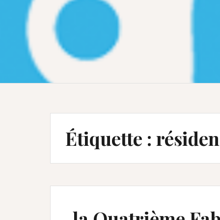
Étiquette :
résiden
la Quatrième Fab