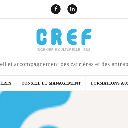
F
L
a
i
e
n
c
k
b
e
o
d
o
I
k
n
eil et accompagnement des carrières et des entrep
IÈRES
CONSEIL ET MANAGEMENT
FORMATIONS AU