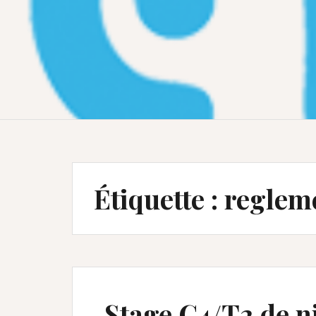
Étiquette :
reglem
Stage C4/T2 de ni