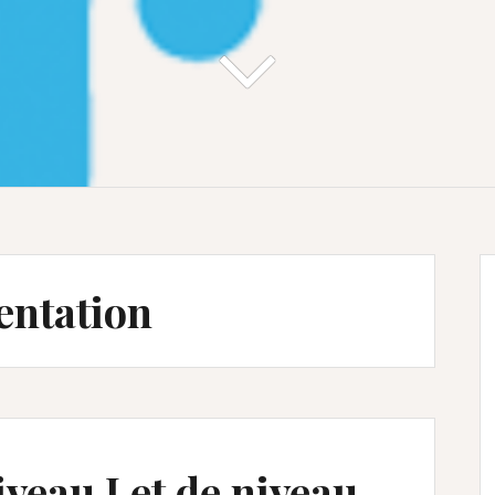
entation
veau I et de niveau