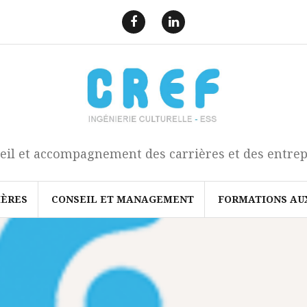
F
L
a
i
e
n
c
k
b
e
o
d
o
I
k
n
eil et accompagnement des carrières et des entrep
IÈRES
CONSEIL ET MANAGEMENT
FORMATIONS AU