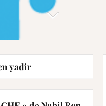
en yadir
RCHE » de Nabil Ben