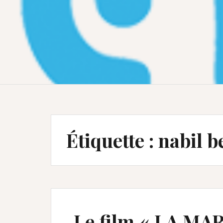
Étiquette :
nabil b
Le film « LA MA