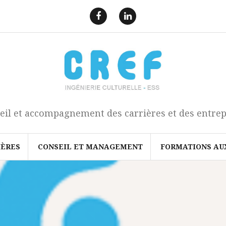
F
L
a
i
e
n
c
k
b
e
o
d
o
I
k
n
eil et accompagnement des carrières et des entrep
IÈRES
CONSEIL ET MANAGEMENT
FORMATIONS AU