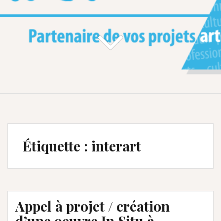
Étiquette :
interart
Appel à projet / création
d’une oeuvre In Situ à