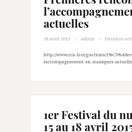
l’accompagnemen
actuelles
28 août 2015
admin
Derniers art
http://www.rca-lr.org/actions/1%C3%A8r
laccompagnement-en-musiques-actuelle
1er Festival du 
15 au 18 avril 20