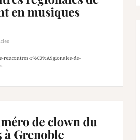
t en musiques
icles
es-rencontres-r%C3%A9gionales-de-
s
numéro de clown du
15 à Grenoble