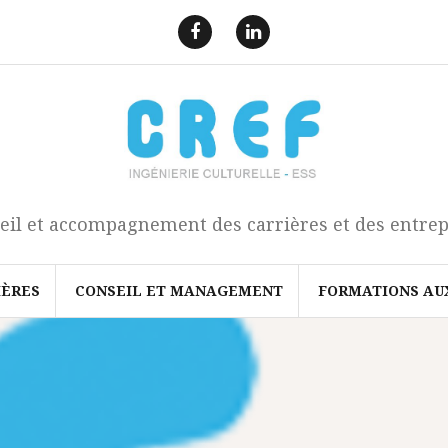
F
L
a
i
e
n
c
k
b
e
o
d
o
I
k
n
eil et accompagnement des carrières et des entrep
IÈRES
CONSEIL ET MANAGEMENT
FORMATIONS AU