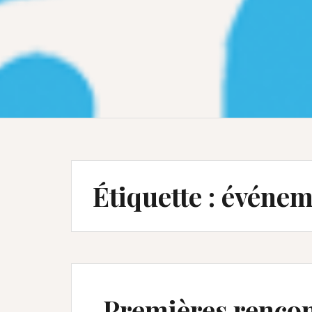
Étiquette :
événem
Premières rencon