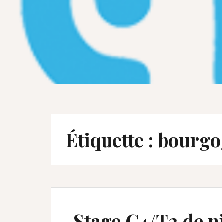
Étiquette :
bourgo
Stage C4/T2 de ni