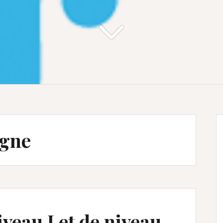
gne
veau I et de niveau