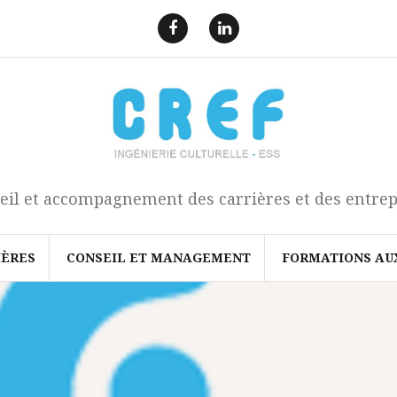
F
L
a
i
e
n
c
k
b
e
o
d
o
I
k
n
eil et accompagnement des carrières et des entrep
IÈRES
CONSEIL ET MANAGEMENT
FORMATIONS AU