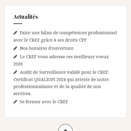
s
a
Actualités
r
t
Faire une bilan de compétences professionnel
i
avec le CREF grâce à ses droits CPF
c
Nos horaires d’ouverture
Le CREF vous adresse ces meilleurs voeux
l
2026
e
Audit de Surveillance validé pour le CREF.
s
Certificat QUALIOPI 2024 qui atteste de notre
professionnalisme et de la qualité de nos
services.
Se former avec le CREF