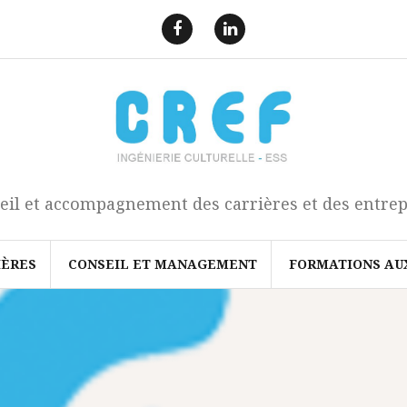
F
L
a
i
e
n
c
k
b
e
o
d
o
I
k
n
eil et accompagnement des carrières et des entrep
IÈRES
CONSEIL ET MANAGEMENT
FORMATIONS AU