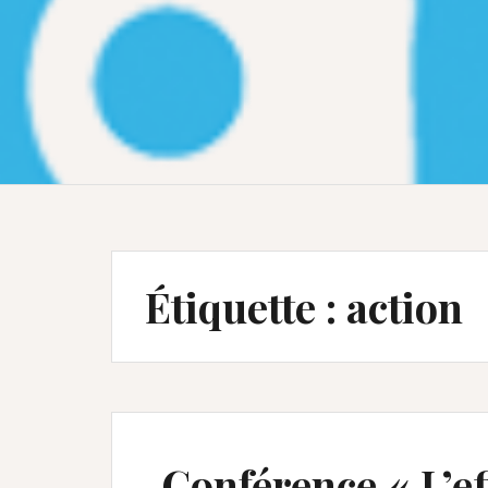
Étiquette :
action
Conférence « L’ef