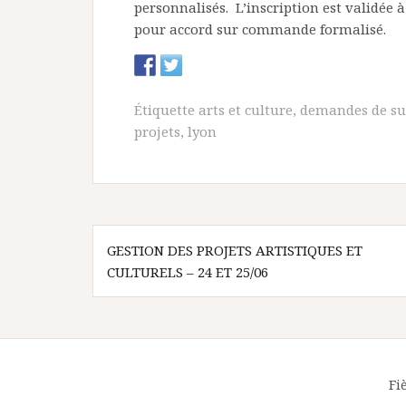
personnalisés. L’inscription est validée 
pour accord sur commande formalisé.
Étiquette
arts et culture
,
demandes de su
projets
,
lyon
N
GESTION DES PROJETS ARTISTIQUES ET
CULTURELS – 24 ET 25/06
a
v
i
g
Fi