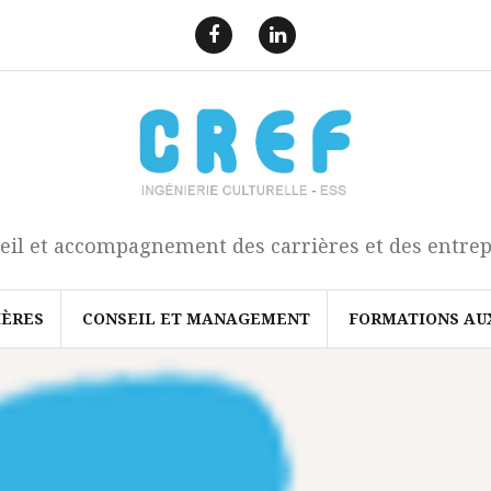
F
L
a
i
e
n
c
k
b
e
o
d
o
I
k
n
eil et accompagnement des carrières et des entrep
IÈRES
CONSEIL ET MANAGEMENT
FORMATIONS AU