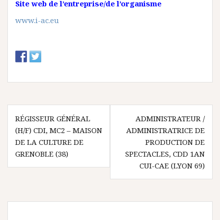
Site web de l’entreprise/de l’organisme
www.i-ac.eu
N
RÉGISSEUR GÉNÉRAL
ADMINISTRATEUR /
(H/F) CDI, MC2 – MAISON
ADMINISTRATRICE DE
a
DE LA CULTURE DE
PRODUCTION DE
v
GRENOBLE (38)
SPECTACLES, CDD 1AN
CUI-CAE (LYON 69)
i
g
a
t