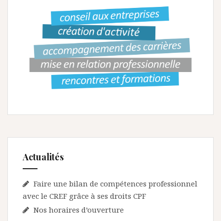
i
o
n
d
e
l
’
a
r
Actualités
t
i
Faire une bilan de compétences professionnel
c
avec le CREF grâce à ses droits CPF
l
Nos horaires d’ouverture